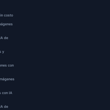
sin costo
imágenes
IA de
s y
enes con
 imágenes
s con IA
IA de