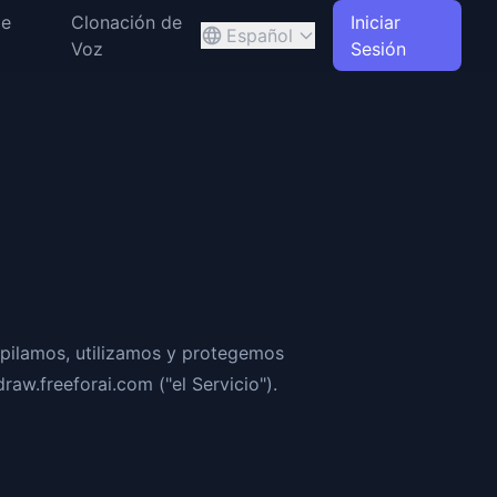
de
Clonación de
Iniciar
Español
Voz
Sesión
opilamos, utilizamos y protegemos
raw.freeforai.com ("el Servicio").